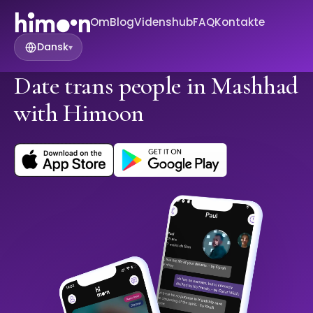
Om
Blog
Videnshub
FAQ
Kontakte
Dansk
▾
Date trans people in Mashhad
with Himoon