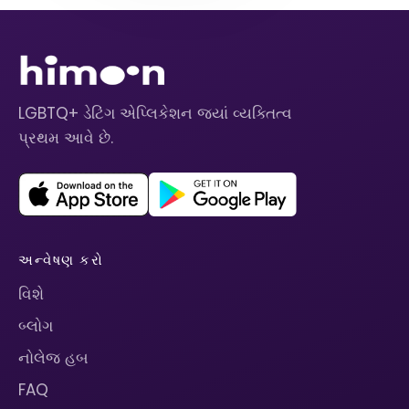
LGBTQ+ ડેટિંગ એપ્લિકેશન જ્યાં વ્યક્તિત્વ
પ્રથમ આવે છે.
અન્વેષણ કરો
વિશે
બ્લોગ
નોલેજ હબ
FAQ