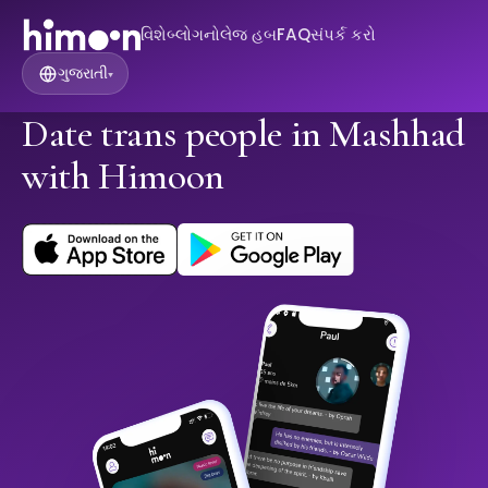
વિશે
બ્લોગ
નોલેજ હબ
FAQ
સંપર્ક કરો
ગુજરાતી
▾
Date trans people in Mashhad
with Himoon