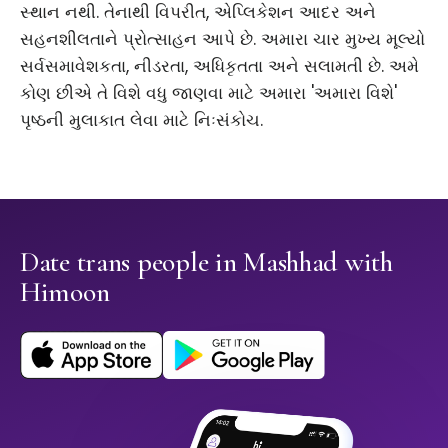
સ્થાન નથી. તેનાથી વિપરીત, એપ્લિકેશન આદર અને
સહનશીલતાને પ્રોત્સાહન આપે છે. અમારા ચાર મુખ્ય મૂલ્યો
સર્વસમાવેશકતા, નીડરતા, અધિકૃતતા અને સલામતી છે. અમે
કોણ છીએ તે વિશે વધુ જાણવા માટે અમારા 'અમારા વિશે'
પૃષ્ઠની મુલાકાત લેવા માટે નિઃસંકોચ.
Date trans people in Mashhad with
Himoon