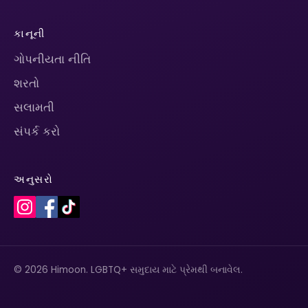
કાનૂની
ગોપનીયતા નીતિ
શરતો
સલામતી
સંપર્ક કરો
અનુસરો
© 2026 Himoon. LGBTQ+ સમુદાય માટે પ્રેમથી બનાવેલ.