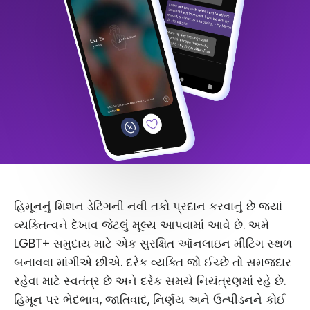
હિમૂનનું મિશન ડેટિંગની નવી તકો પ્રદાન કરવાનું છે જ્યાં
વ્યક્તિત્વને દેખાવ જેટલું મૂલ્ય આપવામાં આવે છે. અમે
LGBT+ સમુદાય માટે એક સુરક્ષિત ઑનલાઇન મીટિંગ સ્થળ
બનાવવા માંગીએ છીએ. દરેક વ્યક્તિ જો ઈચ્છે તો સમજદાર
રહેવા માટે સ્વતંત્ર છે અને દરેક સમયે નિયંત્રણમાં રહે છે.
હિમૂન પર ભેદભાવ, જાતિવાદ, નિર્ણય અને ઉત્પીડનને કોઈ