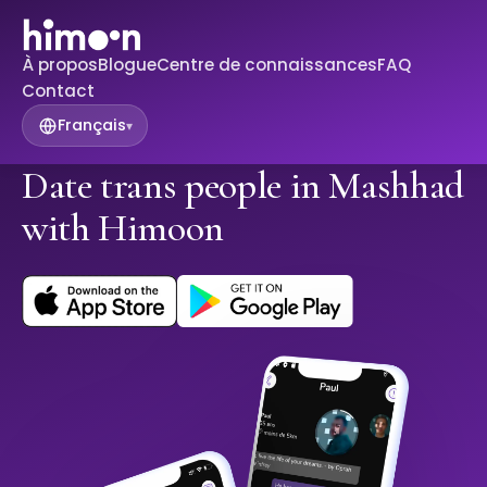
À propos
Blogue
Centre de connaissances
FAQ
Contact
Français
▾
Date trans people in Mashhad
with Himoon