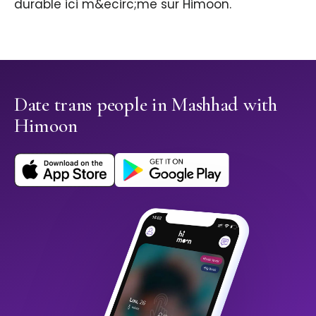
durable ici m&ecirc;me sur Himoon.
Date trans people in Mashhad with
Himoon