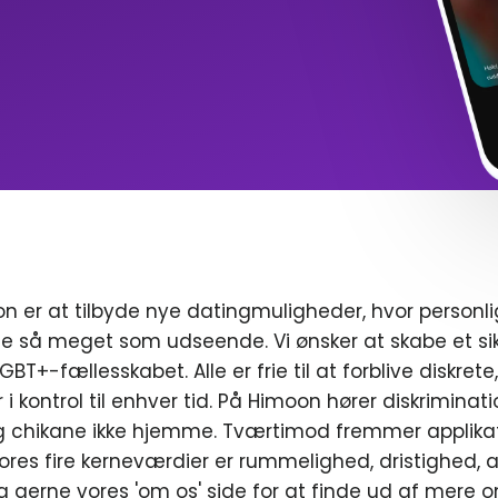
n er at tilbyde nye datingmuligheder, hvor personl
e så meget som udseende. Vi ønsker at skabe et sik
T+-fællesskabet. Alle er frie til at forblive diskrete
r i kontrol til enhver tid. På Himoon hører diskriminat
chikane ikke hjemme. Tværtimod fremmer applikat
ores fire kerneværdier er rummelighed, dristighed, a
g gerne vores 'om os' side for at finde ud af mere o