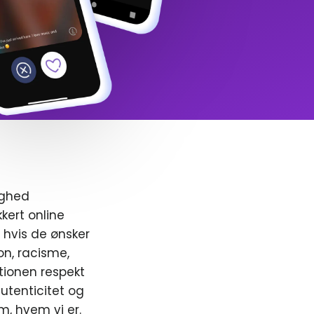
ighed
kert online
, hvis de ønsker
ion, racisme,
ionen respekt
utenticitet og
m, hvem vi er.