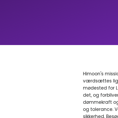
Himoon's missio
værdsættes lig
mødested for LGB
det, og forblive
dømmekraft og 
og tolerance. V
sikkerhed. Besø