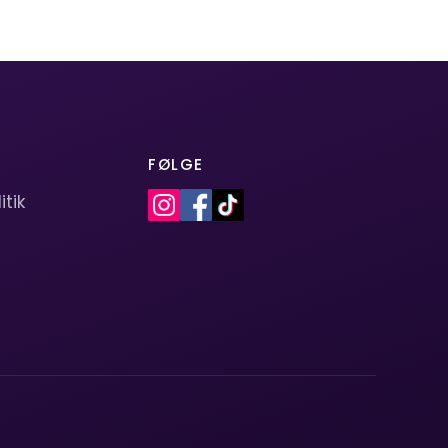
FØLGE
itik