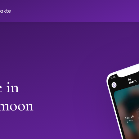
akte
 in
imoon