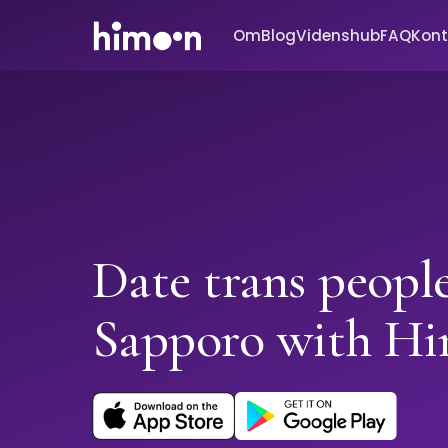
Om
Blog
Videnshub
FAQ
Kont
Date trans people
Sapporo with H