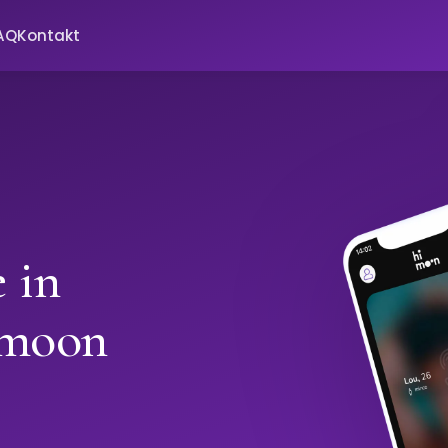
AQ
Kontakt
 in
imoon