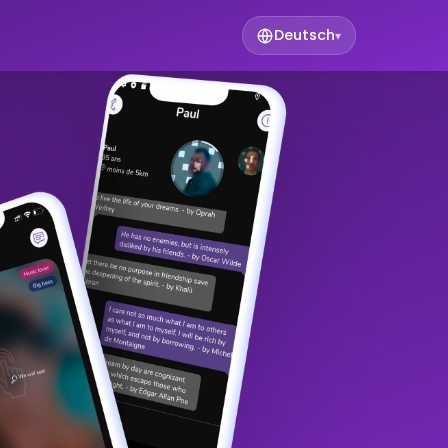
Deutsch
▾