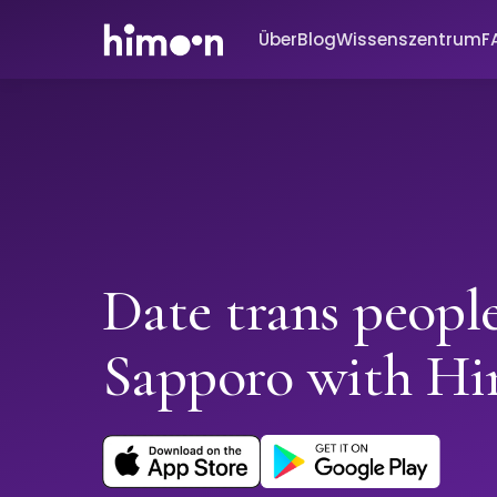
Über
Blog
Wissenszentrum
F
Date trans people
Sapporo with H