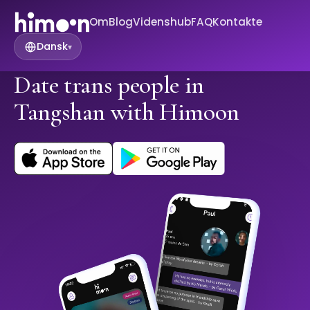
Om
Blog
Videnshub
FAQ
Kontakte
Dansk
▾
Date trans people in
Tangshan with Himoon