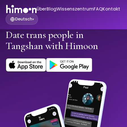
Über
Blog
Wissenszentrum
FAQ
Kontakt
Deutsch
▾
Date trans people in
Tangshan with Himoon