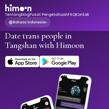
Tentang
blog
Pusat Pengetahuan
FAQ
Kontak
Bahasa Indonesia
▾
Date trans people in
Tangshan with Himoon