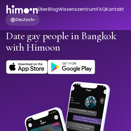
Über
Blog
Wissenszentrum
FAQ
Kontakt
Deutsch
▾
Date gay people in Bangkok
with Himoon