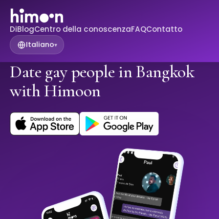
Di
Blog
Centro della conoscenza
FAQ
Contatto
Italiano
▾
Date gay people in Bangkok
with Himoon