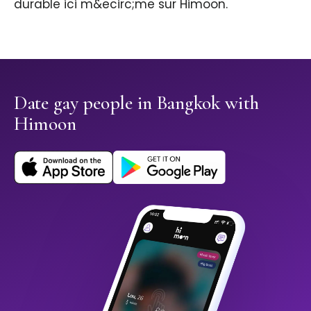
durable ici m&ecirc;me sur Himoon.
Date gay people in Bangkok with
Himoon