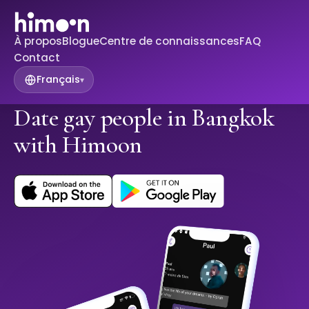
À propos
Blogue
Centre de connaissances
FAQ
Contact
Français
▾
Date gay people in Bangkok
with Himoon