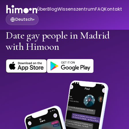
Über
Blog
Wissenszentrum
FAQ
Kontakt
Deutsch
▾
Date gay people in Madrid
with Himoon