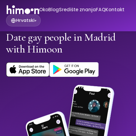
Oko
Blog
Središte znanja
FAQ
Kontakt
Hrvatski
▾
Date gay people in Madrid
with Himoon