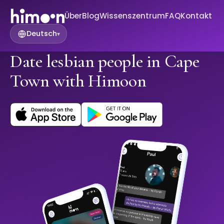
Über
Blog
Wissenszentrum
FAQ
Kontakt
Deutsch
▾
Date lesbian people in Cape
Town with Himoon