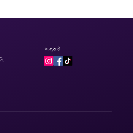
અનુસરો
તિ