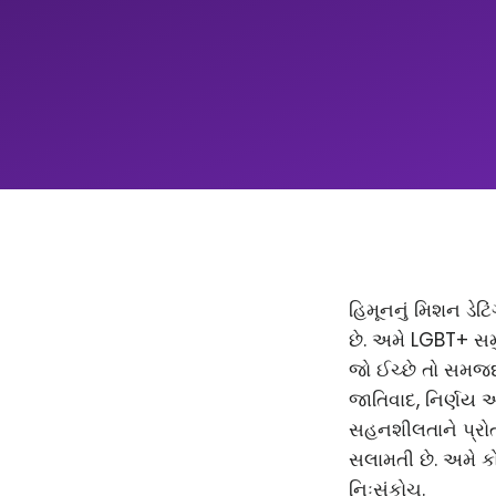
હિમૂનનું મિશન ડેટિ
છે. અમે LGBT+ સમ
જો ઈચ્છે તો સમજદાર
જાતિવાદ, નિર્ણય 
સહનશીલતાને પ્રોત્
સલામતી છે. અમે કો
નિઃસંકોચ.