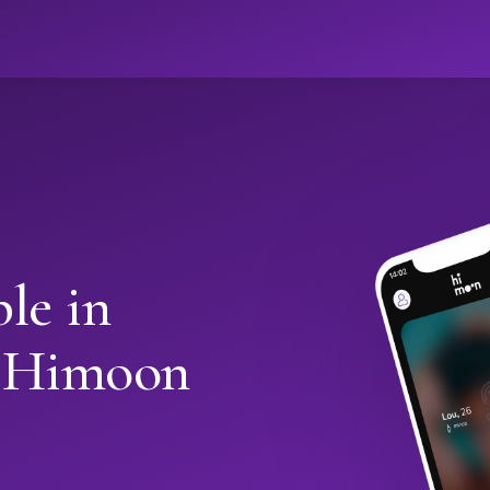
ો
le in
 Himoon