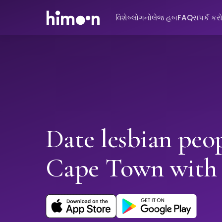
વિશે
બ્લોગ
નોલેજ હબ
FAQ
સંપર્ક કર
Date lesbian peop
Cape Town with