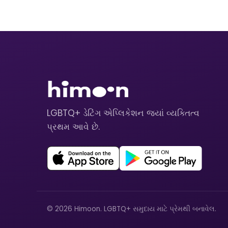
LGBTQ+ ડેટિંગ એપ્લિકેશન જ્યાં વ્યક્તિત્વ
પ્રથમ આવે છે.
© 2026 Himoon. LGBTQ+ સમુદાય માટે પ્રેમથી બનાવેલ.