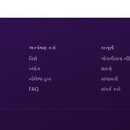
અન્વેષણ કરો
કાનૂની
વિશે
ગોપનીયતા ની
બ્લોગ
શરતો
નોલેજ હબ
સલામતી
FAQ
સંપર્ક કરો