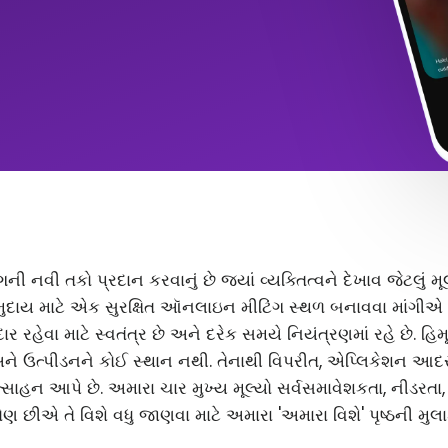
ંગની નવી તકો પ્રદાન કરવાનું છે જ્યાં વ્યક્તિત્વને દેખાવ જેટલું
ુદાય માટે એક સુરક્ષિત ઑનલાઇન મીટિંગ સ્થળ બનાવવા માંગીએ છ
 રહેવા માટે સ્વતંત્ર છે અને દરેક સમયે નિયંત્રણમાં રહે છે. હિ
અને ઉત્પીડનને કોઈ સ્થાન નથી. તેનાથી વિપરીત, એપ્લિકેશન આ
સાહન આપે છે. અમારા ચાર મુખ્ય મૂલ્યો સર્વસમાવેશકતા, નીડરતા
ણ છીએ તે વિશે વધુ જાણવા માટે અમારા 'અમારા વિશે' પૃષ્ઠની મુલા