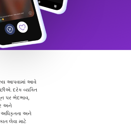
 મૂલ્ય આપવામાં આવે
ીએ. દરેક વ્યક્તિ
મૂન પર ભેદભાવ,
દર અને
, અધિકૃતતા અને
કાત લેવા માટે