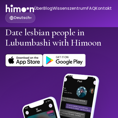
Über
Blog
Wissenszentrum
FAQ
Kontakt
Deutsch
▾
Date lesbian people in
Lubumbashi with Himoon