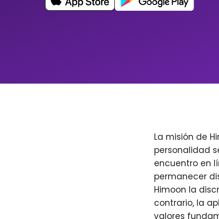
La misión de H
personalidad s
encuentro en l
permanecer dis
Himoon la discr
contrario, la a
valores fundam