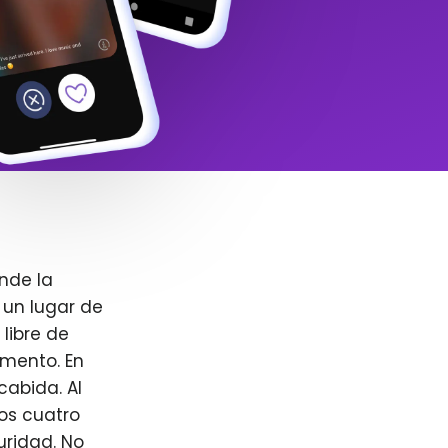
nde la
 un lugar de
libre de
omento. En
cabida. Al
ros cuatro
uridad. No