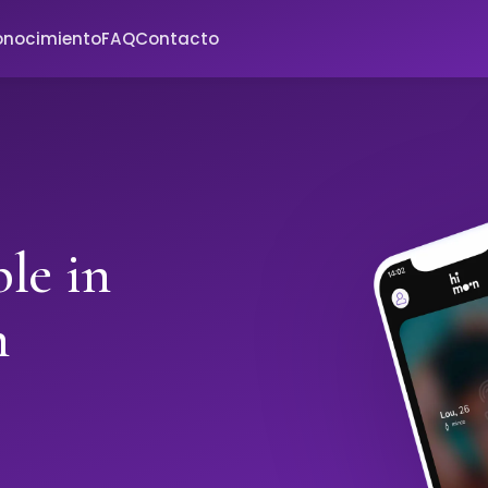
onocimiento
FAQ
Contacto
le in
h