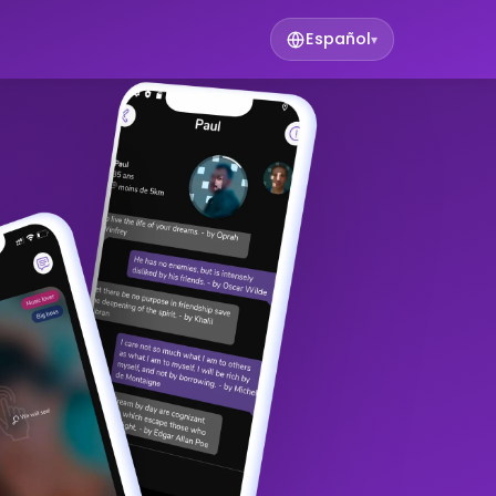
Español
▾