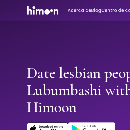
Acerca de
Blog
Centro de c
Date lesbian peop
Lubumbashi wit
Himoon