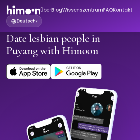
Über
Blog
Wissenszentrum
FAQ
Kontakt
Deutsch
▾
Date lesbian people in
Puyang with Himoon