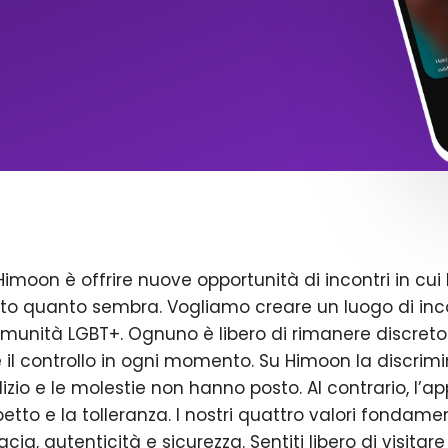
Himoon è offrire nuove opportunità di incontri in cui 
to quanto sembra. Vogliamo creare un luogo di inco
omunità LGBT+. Ognuno è libero di rimanere discreto
il controllo in ogni momento. Su Himoon la discrimin
dizio e le molestie non hanno posto. Al contrario, l’a
petto e la tolleranza. I nostri quattro valori fondame
acia, autenticità e sicurezza. Sentiti libero di visitare