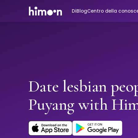
Di
Blog
Centro della conosc
Date lesbian peop
Puyang with Hi