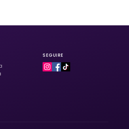
SEGUIRE
la
a