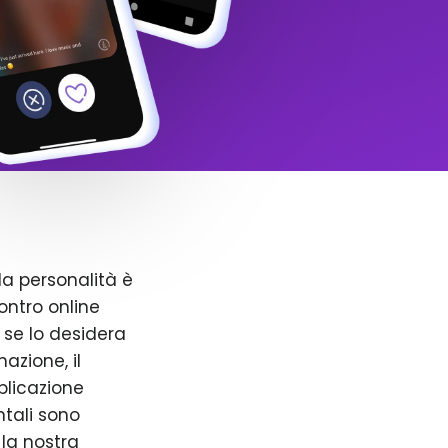
la personalità è
ntro online
 se lo desidera
azione, il
pplicazione
ntali sono
 la nostra