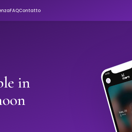
enza
FAQ
Contatto
le in
moon