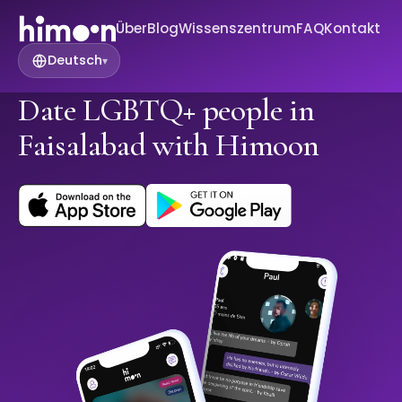
Über
Blog
Wissenszentrum
FAQ
Kontakt
Deutsch
▾
Date LGBTQ+ people in
Faisalabad with Himoon