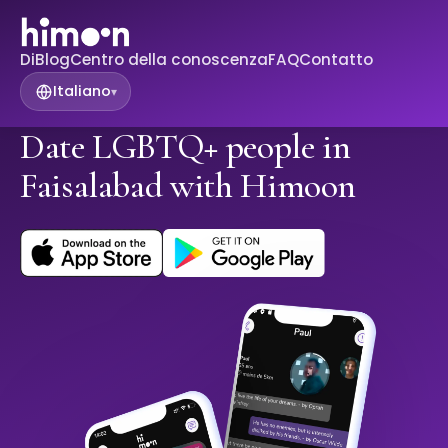
Di
Blog
Centro della conoscenza
FAQ
Contatto
Italiano
▾
Date LGBTQ+ people in
Faisalabad with Himoon