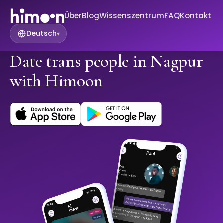
Über
Blog
Wissenszentrum
FAQ
Kontakt
Deutsch
▾
Date trans people in Nagpur
with Himoon