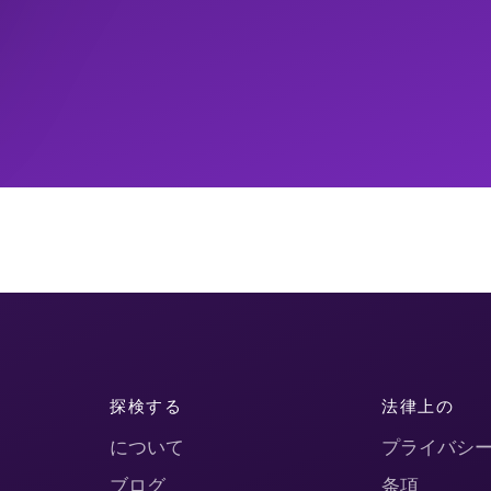
探検する
法律上の
について
プライバシ
ブログ
条項