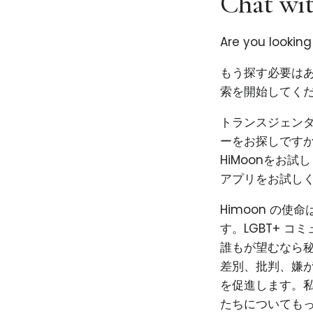
Chat wit
Are you lookin
もう探す必要はあ
索を開始してくだ
トランスジェン
ーをお探しです
HiMoonをお
アプリをお試し
Himoon の
す。LGBT+ 
誰もが望むなら秘
差別、批判、嫌
を促進します。私
たちについても