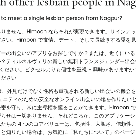
h other lesbian people in Na
g to meet a single lesbian person from Nagpur?
りません。Himoon ならそれが実現できます。サインア
さい。Himoon で友情、デート、そして長続きする愛を
ダーの出会いのアプリをお探しですか？または、近くにいる
か？ティルネルヴェリの新しい無料トランスジェンダー出会
試しください。ピクセルよりも個性を重視 - 興味があります
ください
使命は、外見だけでなく性格も重視される新しい出会いの機会
コミュニティのための安全なオンライン出会いの場を作りたい
密を守り、常に主導権を握ることができます。Himoon 
がらせは一切ありません。それどころか、このアプリケーシ
たちの 4 つのコアバリューは、包括性、大胆さ、信頼性
っと知りたい場合は、お気軽に「私たちについて」のページ