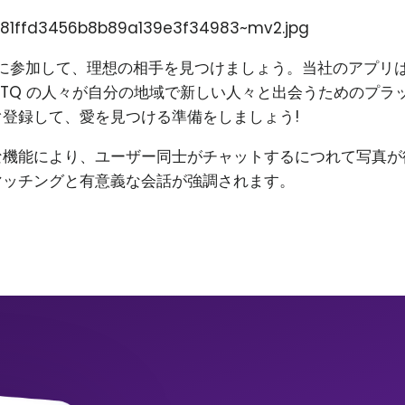
81ffd3456b8b89a139e3f34983~mv2.jpg
on に参加して、理想の相手を見つけましょう。当社のアプリ
BTQ の人々が自分の地域で新しい人々と出会うためのプラ
登録して、愛を見つける準備をしましょう!
な機能により、ユーザー同士がチャットするにつれて写真が
マッチングと有意義な会話が強調されます。