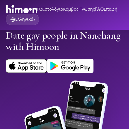
Για
Ιστολόγιο
Κόμβος Γνώσης
FAQ
Επαφή
Ελληνικά
▾
Date gay people in Nanchang
with Himoon