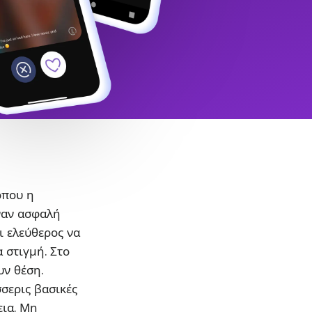
όπου η
ναν ασφαλή
ι ελεύθερος να
α στιγμή. Στο
υν θέση.
σσερις βασικές
εια. Μη