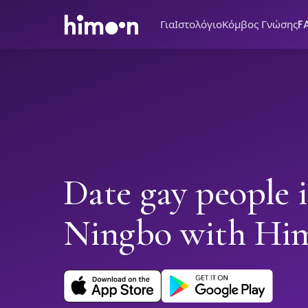
Για
Ιστολόγιο
Κόμβος Γνώσης
F
Date gay people 
Ningbo with Hi