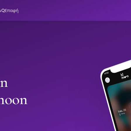
AQ
Επαφή
in
moon