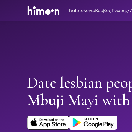
Για
Ιστολόγιο
Κόμβος Γνώσης
F
Date lesbian peop
Mbuji Mayi wit