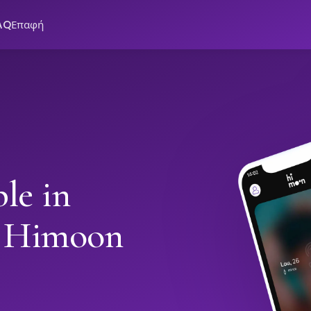
AQ
Επαφή
le in
h Himoon