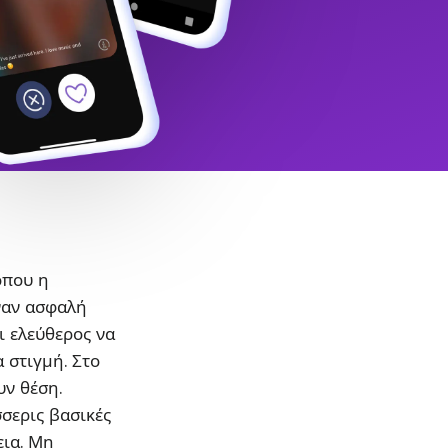
όπου η
ναν ασφαλή
ι ελεύθερος να
α στιγμή. Στο
υν θέση.
σσερις βασικές
εια. Μη