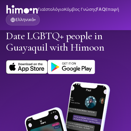
Για
Ιστολόγιο
Κόμβος Γνώσης
FAQ
Επαφή
Ελληνικά
▾
Date LGBTQ+ people in
Guayaquil with Himoon