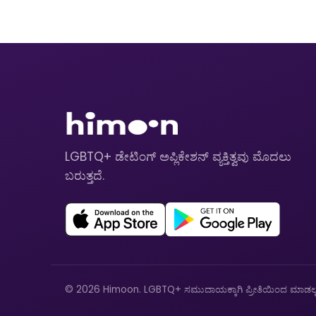
LGBTQ+ ಡೇಟಿಂಗ್ ಅಪ್ಲಿಕೇಶನ್ ವ್ಯಕ್ತಿತ್ವವು ಮೊದಲು
ಬರುತ್ತದೆ.
© 2026 Himoon. LGBTQ+ ಸಮುದಾಯಕ್ಕಾಗಿ ಪ್ರೀತಿಯಿಂದ ಮಾಡಲ್ಪಟ್