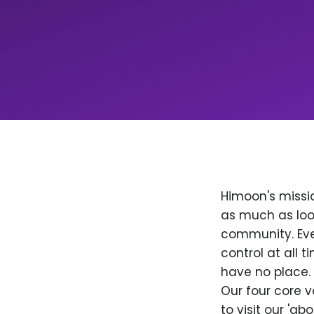
Himoon's missio
as much as loo
community. Ever
control at all
have no place. 
Our four core v
to visit our 'a