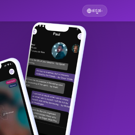
ಕನ್ನಡ
▾