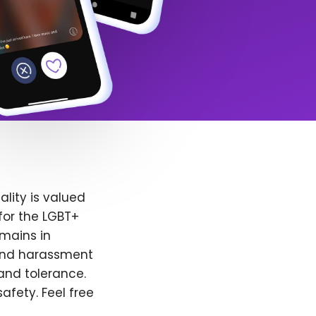
lity is valued
for the LGBT+
emains in
 and harassment
and tolerance.
afety. Feel free