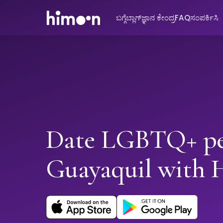
ಬಗ್ಗೆ
ಬ್ಲಾಗ್
ಜ್ಞಾನ ಕೇಂದ್ರ
FAQ
ಸಂಪರ್ಕಿಸಿ
Date LGBTQ+ pe
Guayaquil with