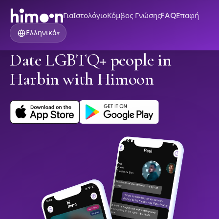
Για
Ιστολόγιο
Κόμβος Γνώσης
FAQ
Επαφή
Ελληνικά
▾
Date LGBTQ+ people in
Harbin with Himoon