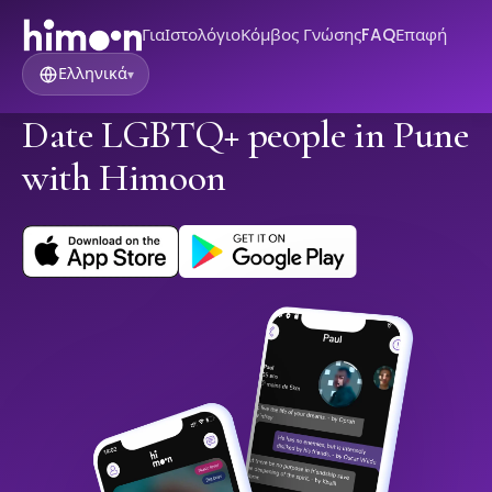
Για
Ιστολόγιο
Κόμβος Γνώσης
FAQ
Επαφή
Ελληνικά
▾
Date LGBTQ+ people in Pune
with Himoon