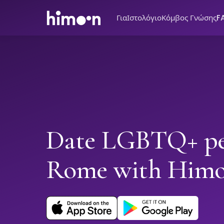
Για
Ιστολόγιο
Κόμβος Γνώσης
F
Date LGBTQ+ pe
Rome with Him