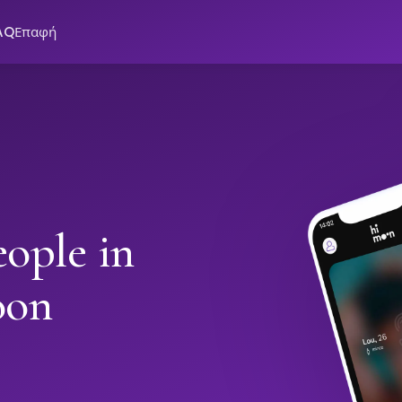
AQ
Επαφή
ople in
oon