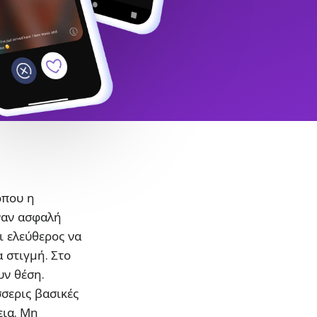
όπου η
ναν ασφαλή
ι ελεύθερος να
α στιγμή. Στο
υν θέση.
σσερις βασικές
εια. Μη