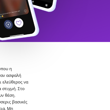
όπου η
ναν ασφαλή
ι ελεύθερος να
α στιγμή. Στο
υν θέση.
σσερις βασικές
εια. Μη