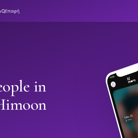
AQ
Επαφή
ople in
 Himoon