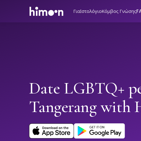
Για
Ιστολόγιο
Κόμβος Γνώσης
F
Date LGBTQ+ pe
Tangerang with