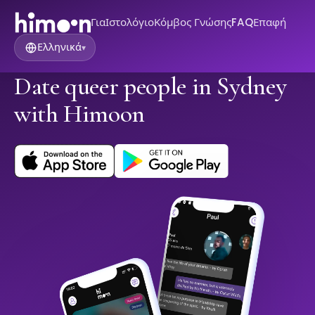
Για
Ιστολόγιο
Κόμβος Γνώσης
FAQ
Επαφή
Ελληνικά
▾
Date queer people in Sydney
with Himoon