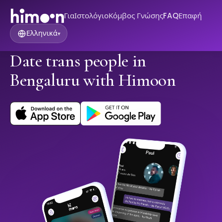
Για
Ιστολόγιο
Κόμβος Γνώσης
FAQ
Επαφή
Ελληνικά
▾
Date trans people in
Bengaluru with Himoon