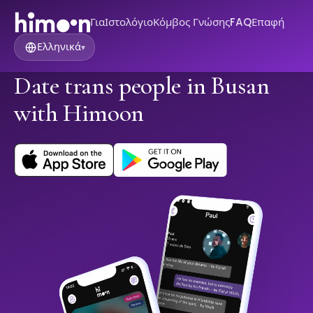
Για
Ιστολόγιο
Κόμβος Γνώσης
FAQ
Επαφή
Ελληνικά
▾
Date trans people in Busan
with Himoon