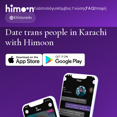
Για
Ιστολόγιο
Κόμβος Γνώσης
FAQ
Επαφή
Ελληνικά
▾
Date trans people in Karachi
with Himoon