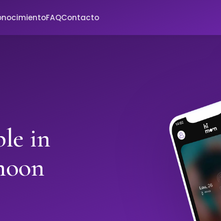
onocimiento
FAQ
Contacto
le in
moon