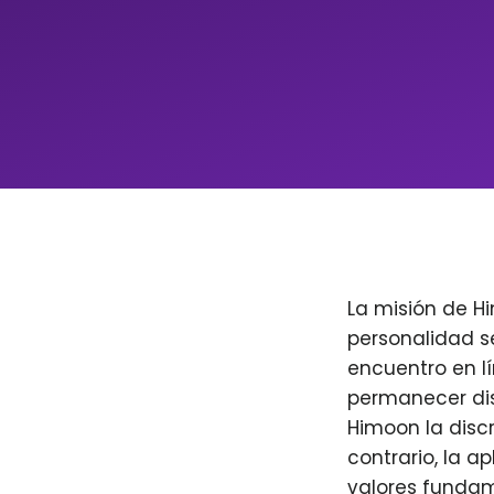
La misión de H
personalidad s
encuentro en l
permanecer dis
Himoon la discr
contrario, la a
valores fundam