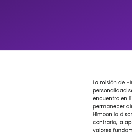
La misión de H
personalidad s
encuentro en l
permanecer dis
Himoon la discr
contrario, la a
valores fundam