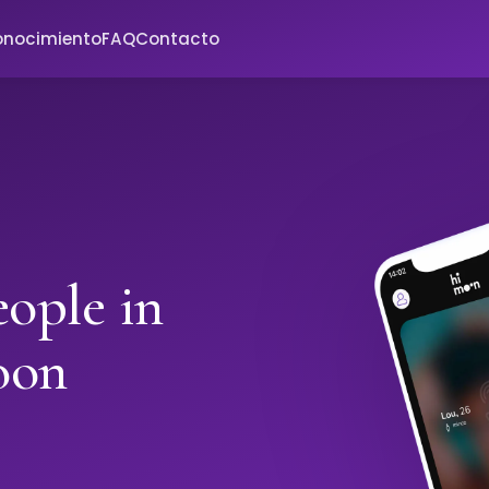
onocimiento
FAQ
Contacto
ople in
oon