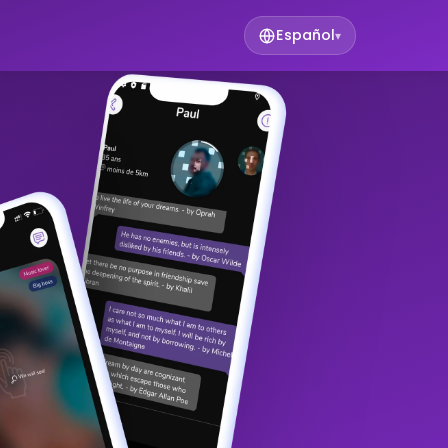
Español
▾