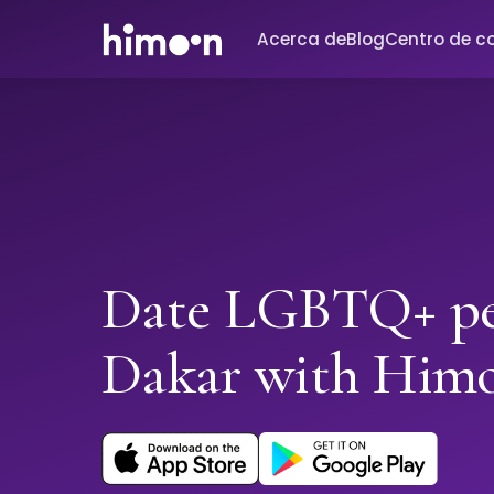
Acerca de
Blog
Centro de c
Date LGBTQ+ pe
Dakar with Him