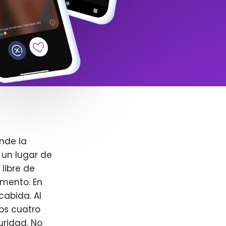
nde la
 un lugar de
libre de
omento. En
cabida. Al
ros cuatro
uridad. No