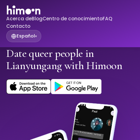
Acerca de
Blog
Centro de conocimiento
FAQ
Contacto
Español
▾
Date queer people in
Lianyungang with Himoon