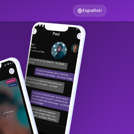
Español
▾