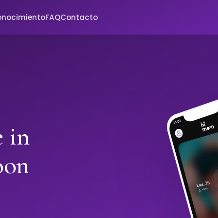
onocimiento
FAQ
Contacto
 in
oon