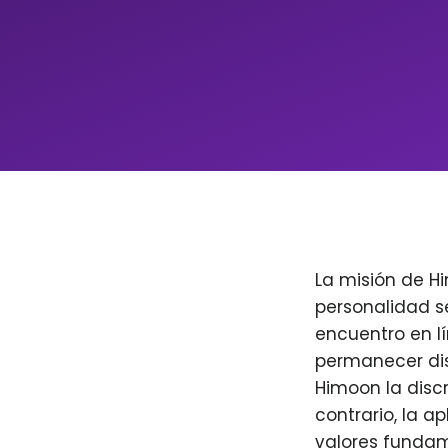
La misión de H
personalidad s
encuentro en l
permanecer dis
Himoon la discr
contrario, la a
valores fundam