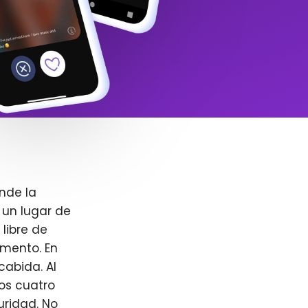
nde la
 un lugar de
libre de
omento. En
cabida. Al
ros cuatro
uridad. No