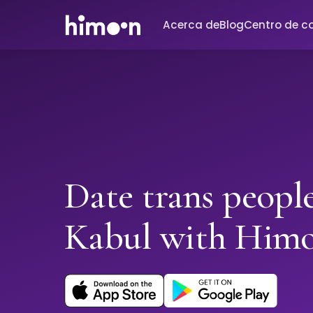
Acerca de
Blog
Centro de c
Date trans people
Kabul with Him