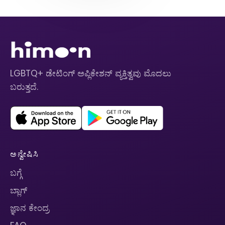
LGBTQ+ ಡೇಟಿಂಗ್ ಅಪ್ಲಿಕೇಶನ್ ವ್ಯಕ್ತಿತ್ವವು ಮೊದಲು
ಬರುತ್ತದೆ.
ಅನ್ವೇಷಿಸಿ
ಬಗ್ಗೆ
ಬ್ಲಾಗ್
ಜ್ಞಾನ ಕೇಂದ್ರ