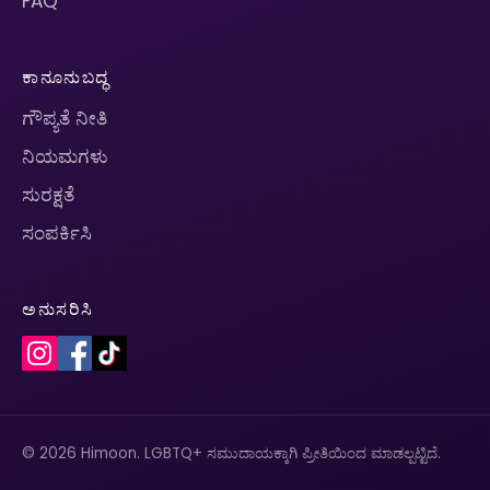
FAQ
ಕಾನೂನುಬದ್ಧ
ಗೌಪ್ಯತೆ ನೀತಿ
ನಿಯಮಗಳು
ಸುರಕ್ಷತೆ
ಸಂಪರ್ಕಿಸಿ
ಅನುಸರಿಸಿ
© 2026 Himoon. LGBTQ+ ಸಮುದಾಯಕ್ಕಾಗಿ ಪ್ರೀತಿಯಿಂದ ಮಾಡಲ್ಪಟ್ಟಿದೆ.