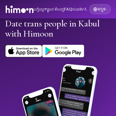
ಬಗ್ಗೆ
ಬ್ಲಾಗ್
ಜ್ಞಾನ ಕೇಂದ್ರ
FAQ
ಸಂಪರ್ಕಿಸಿ
ಕನ್ನಡ
▾
Date trans people in Kabul
with Himoon