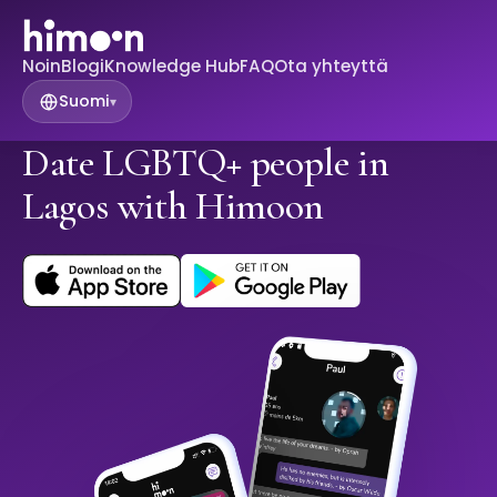
Noin
Blogi
Knowledge Hub
FAQ
Ota yhteyttä
Suomi
▾
Date LGBTQ+ people in
Lagos with Himoon