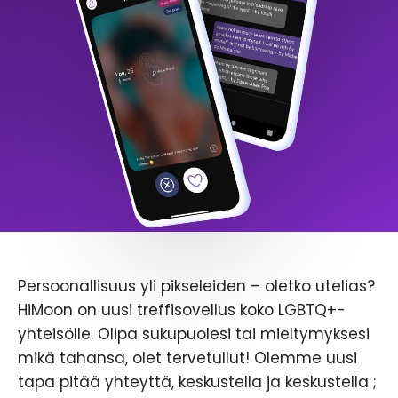
Persoonallisuus yli pikseleiden – oletko utelias?
HiMoon on uusi treffisovellus koko LGBTQ+-
yhteisölle. Olipa sukupuolesi tai mieltymyksesi
mikä tahansa, olet tervetullut! Olemme uusi
tapa pitää yhteyttä, keskustella ja keskustella ;