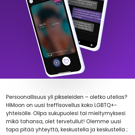
Persoonallisuus yli pikseleiden – oletko utelias?
HiMoon on uusi treffisovellus koko LGBTQ+-
yhteisölle. Olipa sukupuolesi tai mieltymyksesi
mikä tahansa, olet tervetullut! Olemme uusi
tapa pitää yhteyttä, keskustella ja keskustella ;