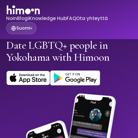
Noin
Blogi
Knowledge Hub
FAQ
Ota yhteyttä
Suomi
▾
Date LGBTQ+ people in
Yokohama with Himoon