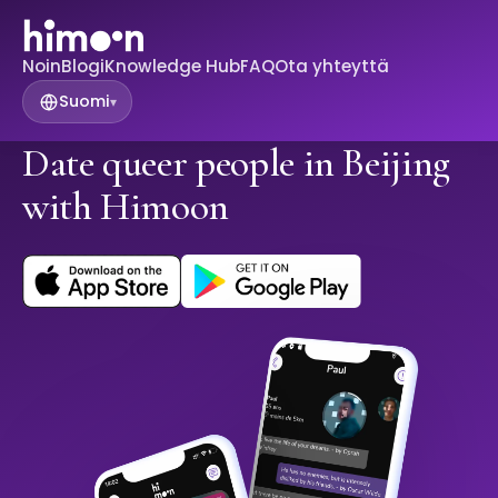
Noin
Blogi
Knowledge Hub
FAQ
Ota yhteyttä
Suomi
▾
Date queer people in Beijing
with Himoon