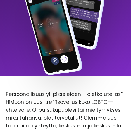
Persoonallisuus yli pikseleiden – oletko utelias?
HiMoon on uusi treffisovellus koko LGBTQ+-
yhteisölle. Olipa sukupuolesi tai mieltymyksesi
mikä tahansa, olet tervetullut! Olemme uusi
tapa pitää yhteyttä, keskustella ja keskustella ;