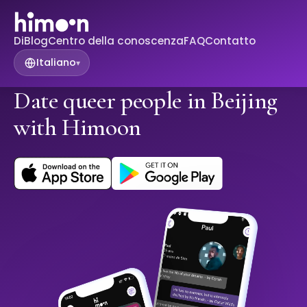
Di
Blog
Centro della conoscenza
FAQ
Contatto
Italiano
▾
Date queer people in Beijing
with Himoon