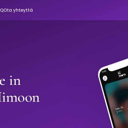
AQ
Ota yhteyttä
e in
Himoon