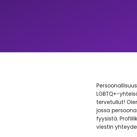
Persoonallisuus 
LGBTQ+-yhteisöl
tervetullut! Ol
jossa persoonal
fyysistä. Profii
viestin yhteyde