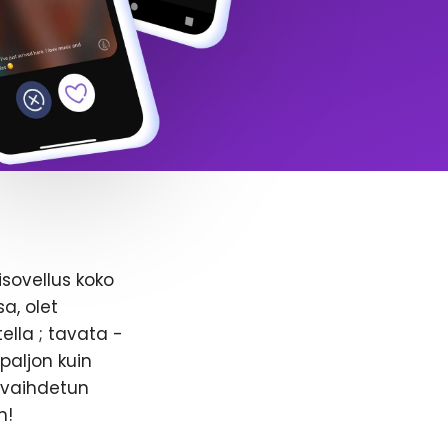
isovellus koko
a, olet
ella ; tavata -
paljon kuin
n vaihdetun
n!