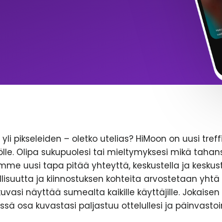
yli pikseleiden – oletko utelias? HiMoon on uusi treff
le. Olipa sukupuolesi tai mieltymyksesi mikä tahans
emme uusi tapa pitää yhteyttä, keskustella ja keskust
lisuutta ja kiinnostuksen kohteita arvostetaan yhtä 
likuvasi näyttää sumealta kaikille käyttäjille. Jokaise
ssä osa kuvastasi paljastuu ottelullesi ja päinvastoi