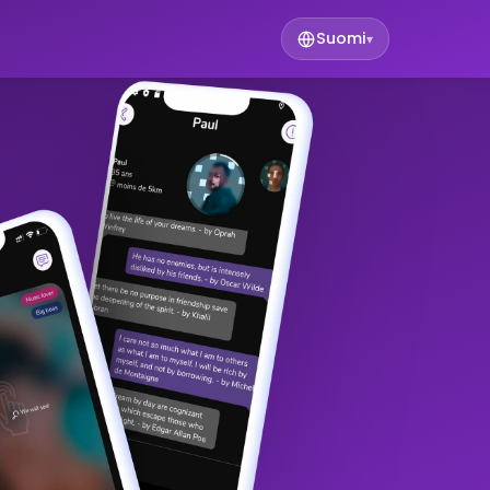
Suomi
▾