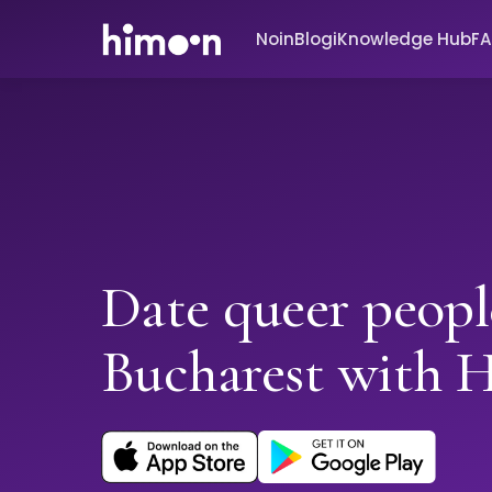
Noin
Blogi
Knowledge Hub
F
Date queer peopl
Bucharest with 