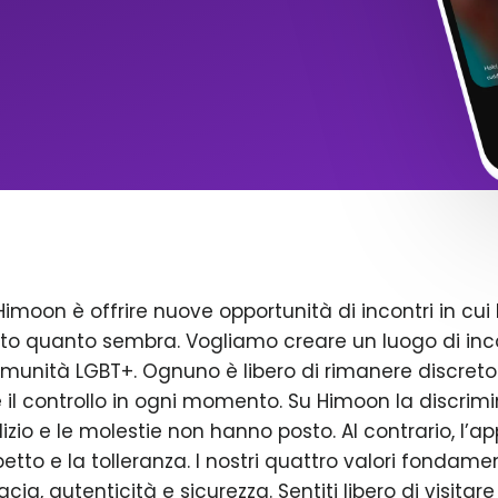
Himoon è offrire nuove opportunità di incontri in cui 
to quanto sembra. Vogliamo creare un luogo di inco
omunità LGBT+. Ognuno è libero di rimanere discreto
il controllo in ogni momento. Su Himoon la discrimin
dizio e le molestie non hanno posto. Al contrario, l’a
petto e la tolleranza. I nostri quattro valori fondame
acia, autenticità e sicurezza. Sentiti libero di visitare