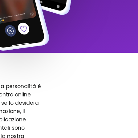
la personalità è
ntro online
 se lo desidera
azione, il
pplicazione
ntali sono
 la nostra