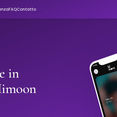
enza
FAQ
Contatto
e in
Himoon