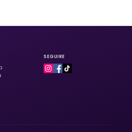
SEGUIRE
la
a