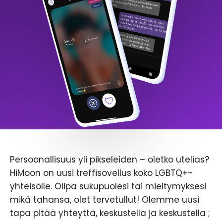
Persoonallisuus yli pikseleiden – oletko utelias?
HiMoon on uusi treffisovellus koko LGBTQ+-
yhteisölle. Olipa sukupuolesi tai mieltymyksesi
mikä tahansa, olet tervetullut! Olemme uusi
tapa pitää yhteyttä, keskustella ja keskustella ;