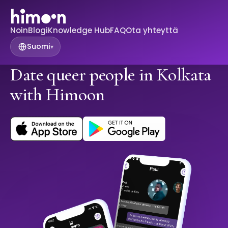
Noin
Blogi
Knowledge Hub
FAQ
Ota yhteyttä
Suomi
▾
Date queer people in Kolkata
with Himoon