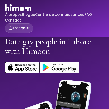
À propos
Blogue
Centre de connaissances
FAQ
Contact
Français
▾
Date gay people in Lahore
with Himoon