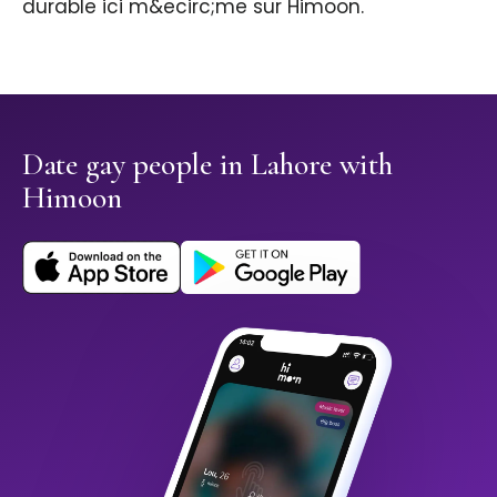
durable ici m&ecirc;me sur Himoon.
Date gay people in Lahore with
Himoon