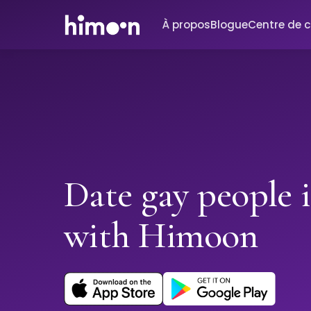
À propos
Blogue
Centre de 
Date gay people i
with Himoon